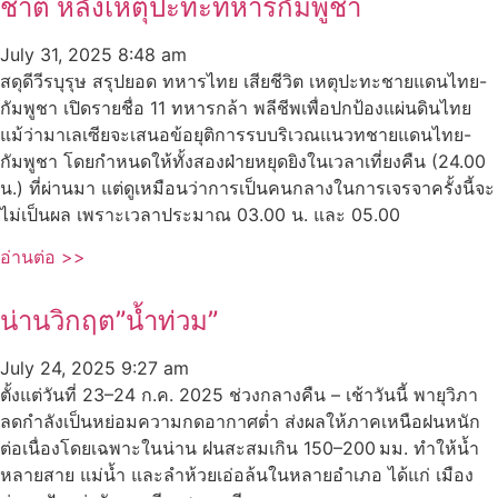
ชาติ หลังเหตุปะทะทหารกัมพูชา
July 31, 2025
8:48 am
สดุดีวีรบุรุษ สรุปยอด ทหารไทย เสียชีวิต เหตุปะทะชายแดนไทย-
กัมพูชา เปิดรายชื่อ 11 ทหารกล้า พลีชีพเพื่อปกป้องแผ่นดินไทย
แม้ว่ามาเลเซียจะเสนอข้อยุติการรบบริเวณแนวทชายแดนไทย-
กัมพูชา โดยกำหนดให้ทั้งสองฝ่ายหยุดยิงในเวลาเที่ยงคืน (24.00
น.) ที่ผ่านมา แต่ดูเหมือนว่าการเป็นคนกลางในการเจรจาครั้งนี้จะ
ไม่เป็นผล เพราะเวลาประมาณ 03.00 น. และ 05.00
อ่านต่อ >>
น่านวิกฤต”น้ำท่วม”
July 24, 2025
9:27 am
ตั้งแต่วันที่ 23–24 ก.ค. 2025 ช่วงกลางคืน – เช้าวันนี้ พายุวิภา
ลดกำลังเป็นหย่อมความกดอากาศต่ำ ส่งผลให้ภาคเหนือฝนหนัก
ต่อเนื่องโดยเฉพาะในน่าน ฝนสะสมเกิน 150–200 มม. ทำให้น้ำ
หลายสาย แม่น้ำ และลำห้วยเอ่อล้นในหลายอำเภอ ได้แก่ เมือง