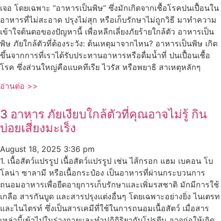
เจอ โดยเฉพาะ “อาหารเป็นพิษ” ซึ่งมักเกิดจากเชื้อโรคปนเปื้อนใน
อาหารที่ไม่สะอาด ปรุงไม่สุก หรือเก็บรักษาไม่ถูกวิธี มาทำความ
เข้าใจต้นตอของปัญหานี้ เพื่อหลีกเลี่ยงภัยร้ายใกล้ตัว อาหารเป็น
พิษ ภัยใกล้ตัวที่ต้องระวัง: ต้นเหตุมาจากไหน? อาหารเป็นพิษ เกิด
ขึ้นจากการที่เราได้รับประทานอาหารหรือดื่มน้ำที่ ปนเปื้อนเชื้อ
โรค ซึ่งส่วนใหญ่คือแบคทีเรีย ไวรัส หรือพยาธิ สาเหตุหลักๆ
อ่านต่อ >>
3 อาหาร ภัยเงียบใกล้ตัวที่คุณอาจไม่รู้ กิน
บ่อยเสี่ยงมะเร็ง
August 18, 2025
3:36 pm
1. เนื้อสัตว์แปรรูป เนื้อสัตว์แปรรูป เช่น ไส้กรอก แฮม เบคอน โบ
โลน่า ซาลามี หรือเนื้อกระป๋อง เป็นอาหารที่ผ่านกระบวนการ
ถนอมอาหารเพื่อยืดอายุการเก็บรักษาและเพิ่มรสชาติ มักมีการใช้
เกลือ สารกันบูด และสารปรุงแต่งอื่นๆ โดยเฉพาะอย่างยิ่ง ไนเตรท
และไนไตรท์ ซึ่งเป็นสารเคมีที่ใช้ในการถนอมเนื้อสัตว์ เมื่อสาร
เหล่านี้เข้าไปในร่างกายและทำปฏิกิริยากับโปรตีน อาจก่อให้เกิด