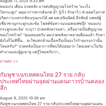
August 11, 2025
9:33 am
หมอเก่ง เตือน ปวดหลัง อาจส่งสัญญาณโรคร้าย “มะเร็ง
ไขกระดูก” เผยอาการควรสังเกต ย้ำ รู้เร็ว รักษาไว ช่วยลดโอกาส
เกิดภาวะแทรกซ้อนรุนแรงได้ ผศ.นพ.ธนินนิตย์ ลีรพันธ์ แพทย์ผู้
เชี่ยวชาญกระดูกและข้อ โพสต์ข้อความบนเพจเฟซบุ๊ก ‘หมอเก่ง
กระดูกและข้อ’ ระบุว่า ปวดหลังธรรมดา…หรืออาจเป็นสัญญาณ
ของโรคร้าย? “คุณหมอครับ ผมปวดหลังมาหลายเดือนแล้ว รักษา
ยังไงก็ไม่ดีขึ้น… จะใช่แค่กล้ามเนื้อหรือเป็นอะไรร้ายแรงกว่านั้น
ไหมครับ?” ปวดหลังเป็นอาการที่พบได้บ่อยมาก โดยเฉพาะในวัย
ทำงานและผู้สูงอายุ แต่รู้ไหมครับว่า…
อ่านต่อ >>
กัมพูชาเนรเทศคนไทย 27 ราย กลับ
ประเทศไทยผ่านจุดผ่านแดนถาวรบ้านคลอง
ลึก
August 8, 2025
10:39 am
กัมพูชาเนรเทศคนไทย 27 ราย กลับประเทศไทยผ่านจุดผ่านแดน