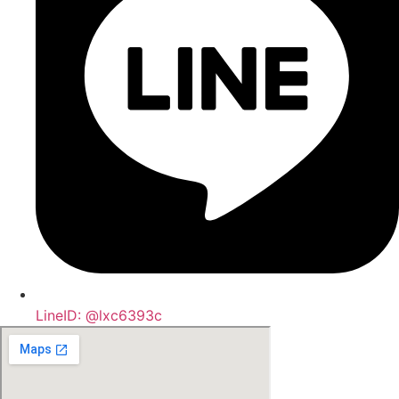
LineID: @lxc6393c