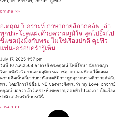
น่าน, ปัว, ท่าวังผา, เวียงสา, ภูเพียง,
อ่านต่อ >>
อ.ตฤณ วิเคราะห์ ภาษากายสีกากอล์ฟ เล่า
ทุกประโยคแฝงด้วยความภูมิใจ พูดไปยิ้มไป
ชี้แชตมุ้งมิ้งกับพระ ไม่ใช่เรื่องปกติ คุยฟิว
แฟน-ครอบครัวรู้เห็น
July 17, 2025
1:57 pm
วันที่ 16 ก.ค.2568 อาจารย์ ดร.ตฤณห์ โพธิ์รักษา นักอาชญา
วิทยาเชิงจิตวิทยาและพฤติกรรมอาชญากร ม.มหิดล ได้แสดง
ความคิดเห็นเกี่ยวกับกรณีแชตที่มีการพูดคุยระหว่างสีกากอล์ฟกับ
พระ โดยมีการใช้ชื่อ LINE ของทางฝั่งพระว่า my Love อาจารย์
ตฤณห์ บอกว่า ถ้าวิเคราะห์แชตจากบุคคลทั่วไป มองว่า เป็นเรื่อง
ปกติ แต่สำหรับในกรณีนี้
อ่านต่อ >>